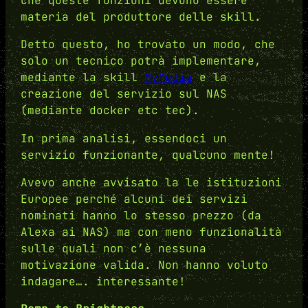
che queste funzioni devono essere
materia del produttore delle skill.
Detto questo, ho trovato un modo, che
solo un tecnico potrà implementare,
mediante la skill
MyMedia
e la
creazione del servizio sul NAS
(mediante docker etc tec).
In prima analisi, essendoci un
servizio funzionante, qualcuno mente!
Avevo anche avvisato la le istituzioni
Europee perché alcuni dei servizi
nominati hanno lo stesso prezzo (da
Alexa ai NAS) ma con meno funzionalità
sulle quali non c’è nessuna
motivazione valida. Non hanno voluto
indagare…. interessante!