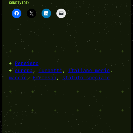
CONDIVIDI:
+
+
+
+
+
+
+
Pensiero
+
europa
, 
furbetti
, 
Italiano medio
, 
maccio
, 
Parmesan
, 
statuto speciale
+
+
+
+
+
+
+
+
+
+
+
+