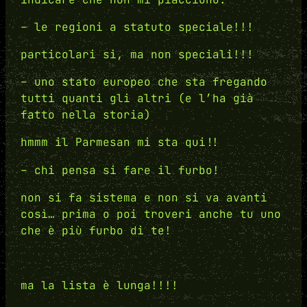
– le regioni a statuto speciale!!!
particolari si, ma non speciali!!!
– uno stato europeo che sta fregando
tutti quanti gli altri (e l’ha già
fatto nella storia)
hmmm il Parmesan mi sta qui!!
– chi pensa si fare il furbo!
non si fa sistema e non si va avanti
così… prima o poi troveri anche tu uno
che è più furbo di te!
ma la lista è lunga!!!!